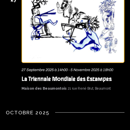
V
U
E
S
É
V
È
N
27 Septembre 2025 à 14h00
-
5 Novembre 2025 à 18h00
E
La Triennale Mondiale des Estampes
M
Maison des Beaumontois
21 rue René Brut, Beaumont
E
N
OCTOBRE 2025
T
S