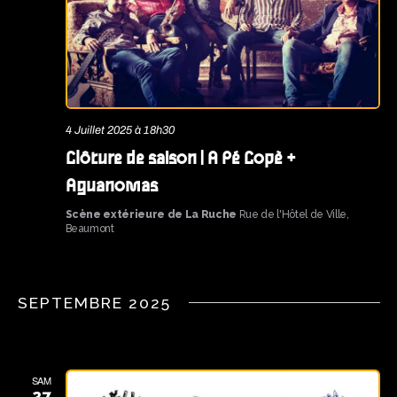
E
E
e
V
z
T
U
u
N
E
n
A
S
e
É
V
d
4 Juillet 2025 à 18h30
V
a
I
Clôture de saison | A Pé Copè +
È
t
G
Aguanomas
N
e
A
Scène extérieure de La Ruche
Rue de l'Hôtel de Ville,
E
.
Beaumont
T
M
E
I
N
O
SEPTEMBRE 2025
T
N
D
SAM
E
27