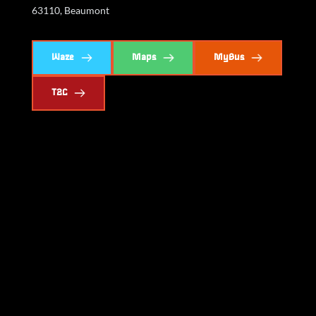
63110, Beaumont
Waze
Maps
MyBus
T2C