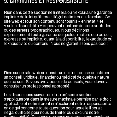
9. GARANTIES ET RESPONSABILITÉ
Rien dans cette section ne limitera ou n’exclura une garantie
implicite de la loi qu’il serait illégal de limiter ou d’exclure. Ce
site web et tout son contenu sont fournis « en l’état » et
« selon disponibilité » et peuvent contenir des inexactitudes
ou des erreurs typographiques. Nous déclinons
expressément toute garantie de quelque nature que ce soit,
expresse ou implicite, quant à la disponibilité, l’exactitude ou
l’exhaustivité du contenu. Nous ne garantissons pas ceci :
QUE CE SITE WEB OU NOTRE CONTENU RÉPONDRONT À
VOS BESOINS ;
CE SITE WEB SERA DISPONIBLE DE MANIÈRE
ININTERROMPUE, OPPORTUNE, SÛRE OU SANS ERREUR.
Rien sur ce site web ne constitue ou n’est censé constituer
un conseil juridique, financier ou médical de quelque nature
que ce soit. Si vous avez besoin de conseils, vous devriez
consulter un professionnel approprié.
Les dispositions suivantes de la présente section
s’appliqueront dans la mesure maximale permise par le droit
applicable et ne limiteront ni n’excluront notre responsabilité
en ce qui concerne toute question pour laquelle il serait
illégal ou illicite pour nous de limiter ou d’exclure notre
responsabilité. En aucun cas nous ne serons responsables