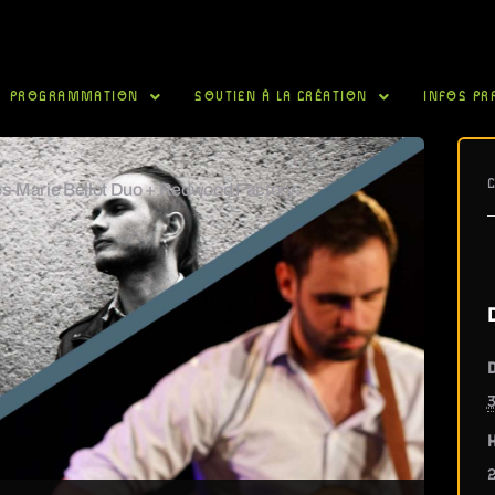
PROGRAMMATION
SOUTIEN À LA CRÉATION
INFOS PR
ves-Marie Bellot Duo + Redwood Factory
D
3
H