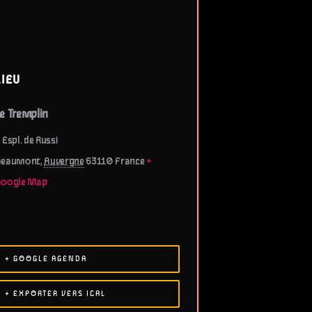
LIEU
e Tremplin
 Espl. de Russi
Beaumont
,
Auvergne
63110
France
+
Google Map
+ GOOGLE AGENDA
+ EXPORTER VERS ICAL