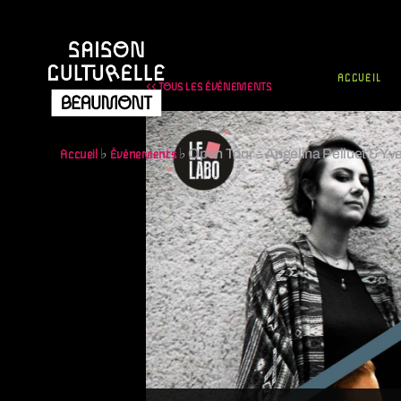
ACCUEIL
<< TOUS LES ÉVÈNEMENTS
♭
♭
Open Tour – Angelina Pelluet & Y
Accueil
Évènements