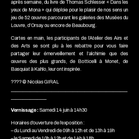
après semaine, du livre de Thomas Schlesser « Dans les
yeux de Mona » qui déploie pour le plaisir de nos sens un
jeu de 52 œuvres parcourant les galeries des Musées du
Louvre, d’Orsay ou encore de Beaubourg.
Cartes en main, les participants de l’Atelier des Airs et
des Arts se sont plu à les rebattre pour vous faire
partager leur émerveillement et l’alchimie que des
œuvres des plus grands, de Botticelli à Monet, de
Basquiat à Kahlo, leur ont inspirée.
???? © Nicolas GIRAL
_________________________________________________
_______________
Vernissage :
Samedi 14 juin à 14h30
Horaires d’ouverture de l’exposition :
– du Lundi au Vendredi de 09h à 12h et de 13h à 19h
– le Samedi de 10h à 12h et de 14h à 18h