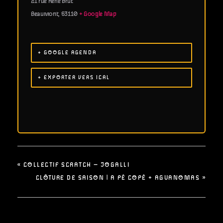
21 rue René Brut
Beaumont
,
63110
+ Google Map
+ GOOGLE AGENDA
+ EXPORTER VERS ICAL
«
COLLECTIF SCRATCH – JOGALLI
CLÔTURE DE SAISON | A PÉ COPÈ + AGUANOMAS
»