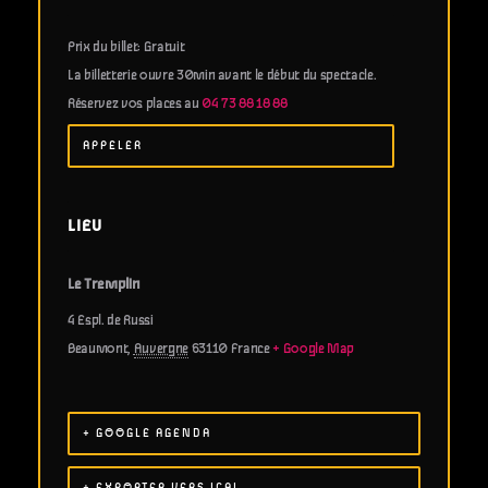
Prix du billet: Gratuit
La billetterie ouvre 30min avant le début du spectacle.
Réservez vos places au
04 73 88 18 88
APPELER
LIEU
Le Tremplin
4 Espl. de Russi
Beaumont
,
Auvergne
63110
France
+ Google Map
+ GOOGLE AGENDA