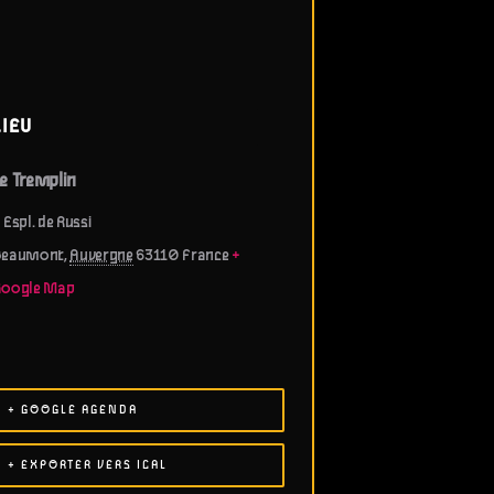
LIEU
e Tremplin
 Espl. de Russi
Beaumont
,
Auvergne
63110
France
+
Google Map
+ GOOGLE AGENDA
+ EXPORTER VERS ICAL