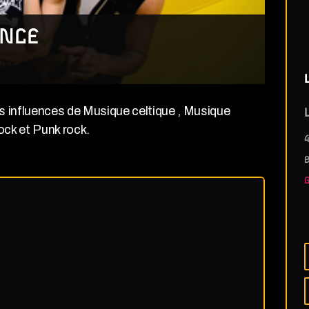
ENCE
 influences de Musique celtique , Musique
L
rock et Punk rock.
4