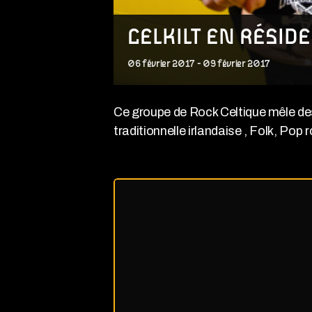
CELKILT EN RÉSID
06
février
2017
-
09
février
2017
Ce
groupe de Rock Celtique mêle des
traditionnelle irlandaise , Folk, Pop 