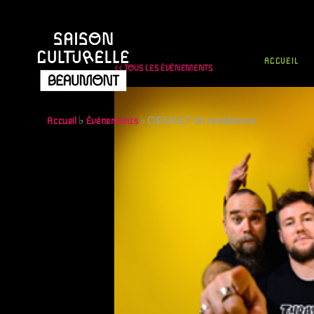
ACCUEIL
<< TOUS LES ÉVÈNEMENTS
♭
♭
CELKILT en résidence
Accueil
Évènements