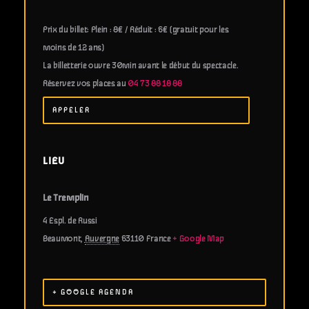
Prix du billet: Plein : 8€ / Réduit : 6€ (gratuit pour les
moins de 12 ans)
La billetterie ouvre 30min avant le début du spectacle.
Réservez vos places au
04 73 88 18 88
APPELER
LIEU
Le Tremplin
4 Espl. de Russi
Beaumont
,
Auvergne
63110
France
+ Google Map
+ GOOGLE AGENDA