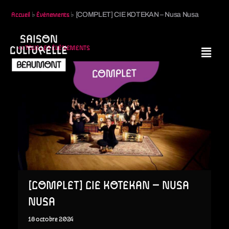
♭
♭
[COMPLET] CIE KOTEKAN – Nusa Nusa
Accueil
Évènements
<< TOUS LES ÉVÈNEMENTS
[COMPLET] CIE KOTEKAN – NUSA
NUSA
18
octobre
2024