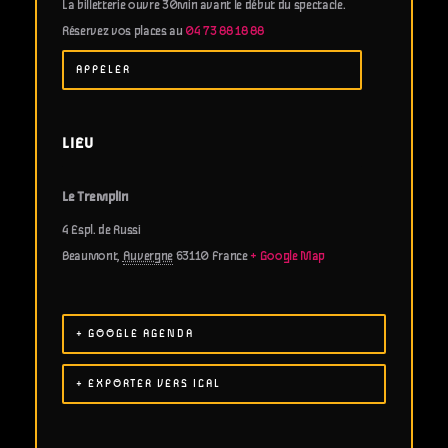
La billetterie ouvre 30min avant le début du spectacle.
Réservez vos places au
04 73 88 18 88
APPELER
LIEU
Le Tremplin
4 Espl. de Russi
Beaumont
,
Auvergne
63110
France
+ Google Map
+ GOOGLE AGENDA
+ EXPORTER VERS ICAL