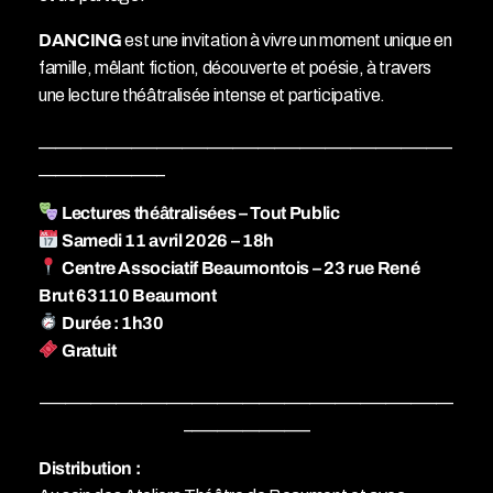
DANCING
est une invitation à vivre un moment unique en
famille, mêlant fiction, découverte et poésie, à travers
une lecture théâtralisée intense et participative.
_________________________________________________
_______________
Lectures théâtralisées – Tout Public
Samedi 11 avril 2026 – 18h
Centre Associatif Beaumontois – 23 rue René
Brut 63110 Beaumont
Durée : 1h30
Gratuit
_________________________________________________
_______________
Distribution :