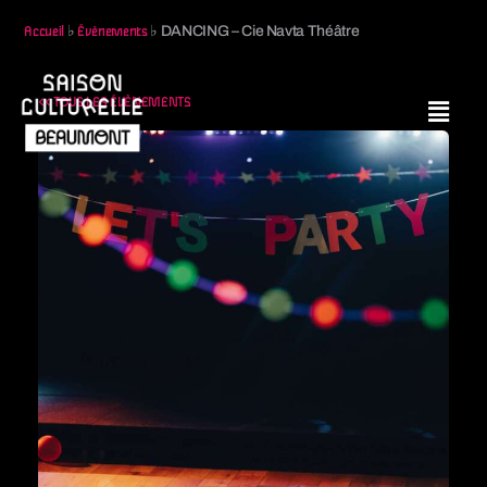
♭
♭
DANCING – Cie Navta Théâtre
Accueil
Évènements
<< TOUS LES ÉVÈNEMENTS