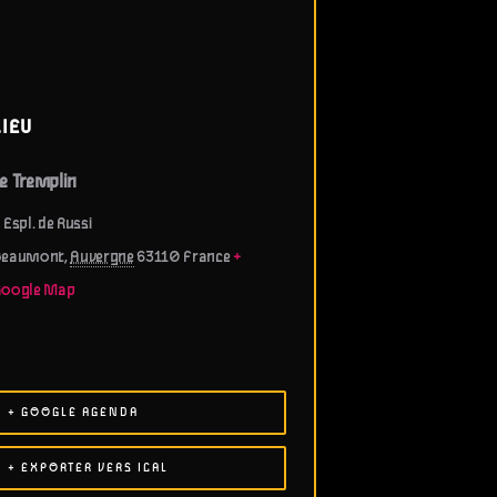
LIEU
e Tremplin
 Espl. de Russi
Beaumont
,
Auvergne
63110
France
+
Google Map
+ GOOGLE AGENDA
+ EXPORTER VERS ICAL