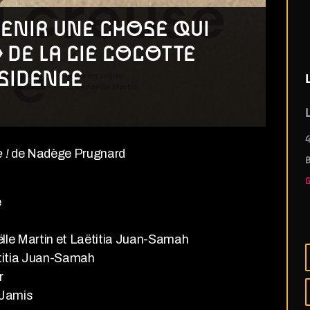
EVENIR UNE CHOSE QUI
» DE LA CIE COCOTTE
ÉSIDENCE
L
4
 !
de Nadège Prugnard
e
lle Martin et Laëtitia Juan-Samah
ëtitia Juan-Samah
r
-Jamis