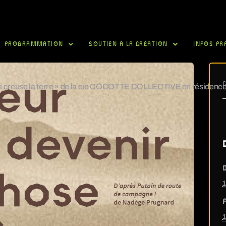
PROGRAMMATION
SOUTIEN À LA CRÉATION
INFOS PR
qui creuse la terre » de la cie COCOTTE COLLECTIVE en résidenc
D
1
F
1