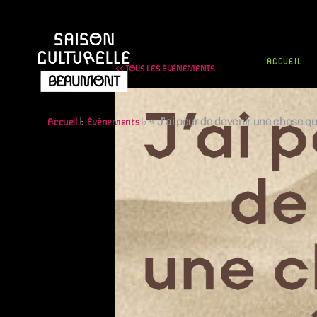
ACCUEIL
<< TOUS LES ÉVÈNEMENTS
♭
♭
« J’ai peur de devenir une chose 
Accueil
Évènements