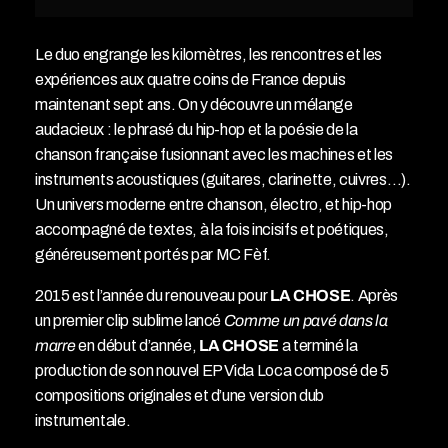
Le duo engrange les kilomètres, les rencontres et les
expériences aux quatre coins de France depuis
maintenant sept ans. On y découvre un mélange
audacieux : le phrasé du hip-hop et la poésie de la
chanson française fusionnant avec les machines et les
instruments acoustiques (guitares, clarinette, cuivres…).
Un univers moderne entre chanson, électro, et hip-hop
accompagné de textes, à la fois incisifs et poétiques,
généreusement portés par MC Fèf.
2015 est l’année du renouveau pour
LA CHOSE
. Après
un premier clip sublime lancé
Comme un pavé dans la
marre
en début d’année,
LA CHOSE
a terminé la
production de son nouvel EP Vida Loca composé de 5
compositions originales et d’une version dub
instrumentale.