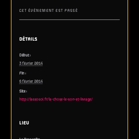
CET ÉVÈNEMENT EST PASSÉ
DÉTAILS
Début :
3 février 2014
Fin :
6 février 2014
Site :
http://lassosoi.fr/la-chose-le-son-et-limage/
LIEU