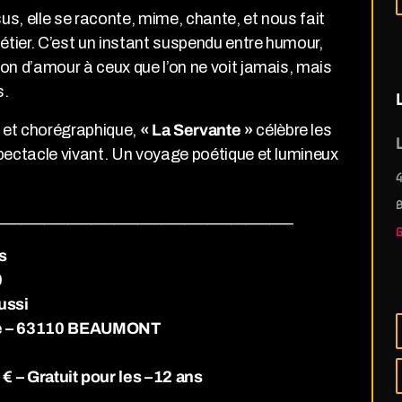
sus, elle se raconte, mime, chante, et nous fait
tier. C’est un instant suspendu entre humour,
on d’amour à ceux que l’on ne voit jamais, mais
s.
 et chorégraphique,
« La Servante »
célèbre les
L
spectacle vivant. Un voyage poétique et lumineux
4
______________________________________
s
0
ussi
tte – 63110 BEAUMONT
 8 € – Gratuit pour les –12 ans