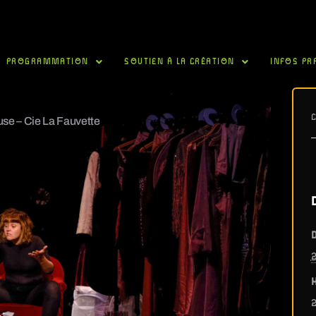
PROGRAMMATION
SOUTIEN À LA CRÉATION
INFOS PR
use – Cie La Fauvette
D
2
H