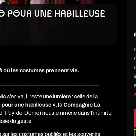
O POUR UNE HABILLEUSE
P
r
L
à où les costumes prennent vie.
d
______________________________________
R
0
ic s’en va, il reste une lumière : celle de
la
o pour une habilleuse »
, la
Compagnie La
d, Puy-de-Dôme) nous emmène dans l’intimité
oésie du geste.
e sur les costumes oubliés et les souvenirs