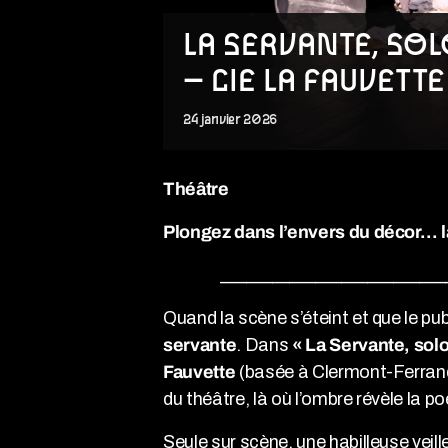
LA SERVANTE, SOL
– CIE LA FAUVETTE
24
janvier
2026
Théâtre
Plongez dans l’envers du décor… l
__________________________
Quand la scène s’éteint et que le publ
servante
. Dans
« La Servante, sol
Fauvette
(basée à Clermont-Ferran
du théâtre, là où l’ombre révèle la p
Seule sur scène, une habilleuse veill