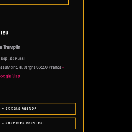
LIEU
e Tremplin
 Espl. de Russi
Beaumont
,
Auvergne
63110
France
+
Google Map
+ GOOGLE AGENDA
+ EXPORTER VERS ICAL