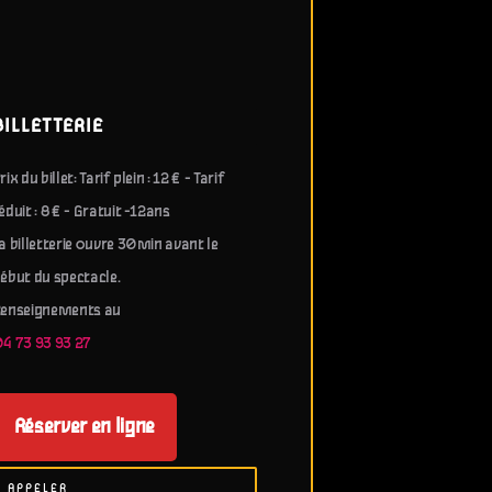
BILLETTERIE
rix du billet: Tarif plein : 12 € - Tarif
éduit : 8 € - Gratuit -12ans
a billetterie ouvre 30min avant le
ébut du spectacle.
enseignements au
4 73 93 93 27
Réserver en ligne
APPELER