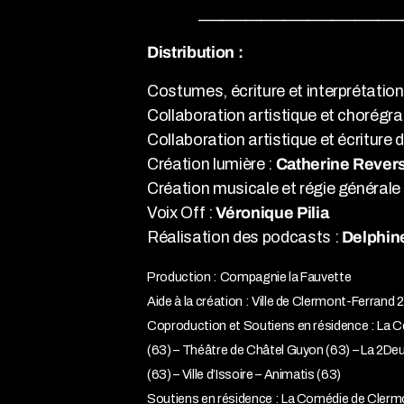
__________________________
Distribution :
Costumes, écriture et interprétatio
Collaboration artistique et chorégra
Collaboration artistique et écriture
Création lumière :
Catherine Rever
Création musicale et régie générale 
Voix Off :
Véronique Pilia
Réalisation des podcasts :
Delphin
Production : Compagnie la Fauvette
Aide à la création : Ville de Clermont-Ferra
Coproduction et Soutiens en résidence : La 
(63) – Théâtre de Châtel Guyon (63) – La 2
(63) – Ville d’Issoire – Animatis (63)
Soutiens en résidence : La Comédie de Clerm