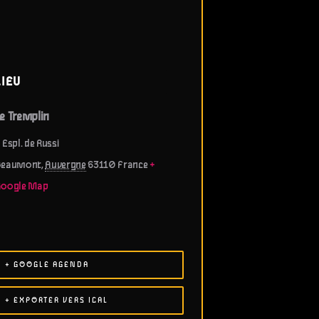
LIEU
e Tremplin
 Espl. de Russi
Beaumont
,
Auvergne
63110
France
+
Google Map
+ GOOGLE AGENDA
+ EXPORTER VERS ICAL