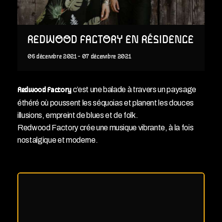
REDWOOD FACTORY EN RÉSIDENCE
06
décembre
2021
-
07
décembre
2021
c’est une balade à travers un paysage
Redwood Factory
éthéré où poussent les séquoias et planent les douces
illusions, empreint de blues et de folk.
Redwood Factory crée une musique vibrante, à la fois
nostalgique et moderne.