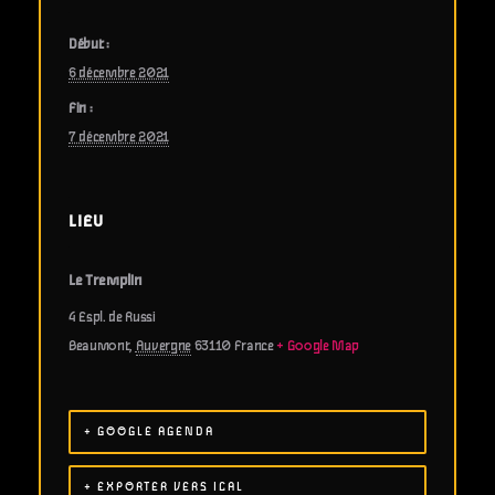
Début :
6 décembre 2021
Fin :
7 décembre 2021
LIEU
Le Tremplin
4 Espl. de Russi
Beaumont
,
Auvergne
63110
France
+ Google Map
+ GOOGLE AGENDA
+ EXPORTER VERS ICAL