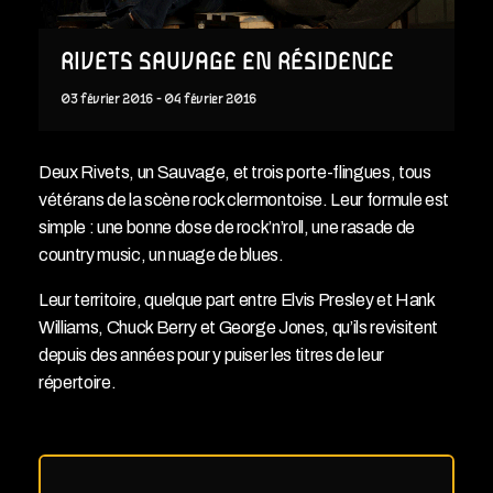
RIVETS SAUVAGE EN RÉSIDENCE
03
février
2016
-
04
février
2016
Deux Rivets, un Sauvage, et trois porte-flingues, tous
vétérans de la scène rock clermontoise. Leur formule est
simple : une bonne dose de rock’n’roll, une rasade de
country music, un nuage de blues.
Leur territoire, quelque part entre Elvis Presley et Hank
Williams, Chuck Berry et George Jones, qu’ils revisitent
depuis des années pour y puiser les titres de leur
répertoire.