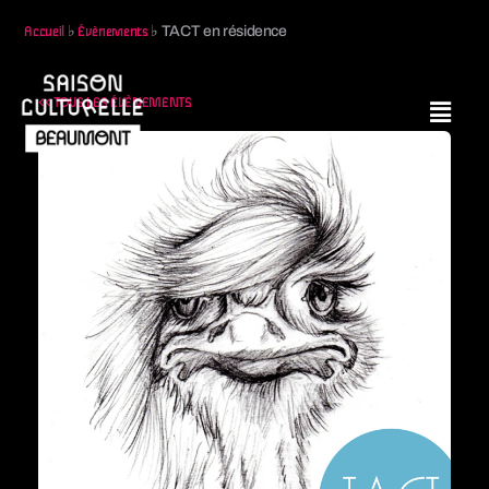
♭
♭
TACT en résidence
Accueil
Évènements
<< TOUS LES ÉVÈNEMENTS