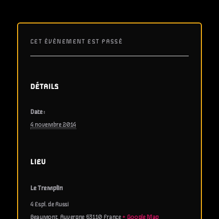
CET ÉVÈNEMENT EST PASSÉ
DÉTAILS
Date :
4 novembre 2014
LIEU
Le Tremplin
4 Espl. de Russi
Beaumont
,
Auvergne
63110
France
+ Google Map