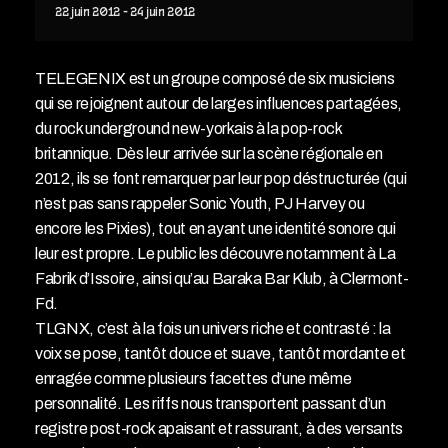
22
juin
2012
-
24
juin
2012
TELEGENIX est un groupe composé de six musiciens
qui se rejoignent autour de larges influences partagées,
du rock underground new-yorkais à la pop-rock
britannique. Dès leur arrivée sur la scène régionale en
2012, ils se font remarquer par leur pop déstructurée (qui
n’est pas sans rappeler Sonic Youth, PJ Harvey ou
encore les Pixies), tout en ayant une identité sonore qui
leur est propre. Le public les découvre notamment à La
Fabrik d’Issoire, ainsi qu’au Baraka Bar Klub, à Clermont-
Fd.
TLGNX, c’est à la fois un univers riche et contrasté : la
voix se pose, tantôt douce et suave, tantôt mordante et
enragée comme plusieurs facettes d’une même
personnalité. Les riffs nous transportent passant d’un
registre post-rock apaisant et rassurant, à des versants