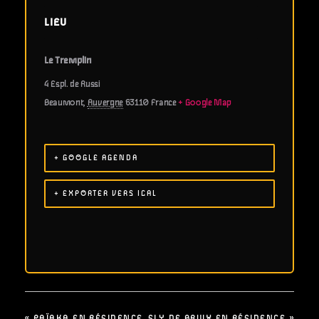
LIEU
Le Tremplin
4 Espl. de Russi
Beaumont
,
Auvergne
63110
France
+ Google Map
+ GOOGLE AGENDA
+ EXPORTER VERS ICAL
«
PAÏAKA EN RÉSIDENCE
SLY DE BRUIX EN RÉSIDENCE
»