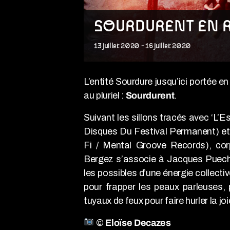
SOURDURENT EN 
13
juillet
2020
-
16
juillet
2020
L’entité Sourdure jusqu’ici portée e
au pluriel :
Sourdurent
.
Suivant les sillons tracés avec ‘L’
Disques Du Festival Permanent) et 
Fi / Mental Groove Records), cor
Bergez s’associe à Jacques Puech, 
les possibles d’une énergie collectiv
pour frapper les peaux parleuses, 
tuyaux de feux pour faire hurler la joi
©
Eloïse Decazes