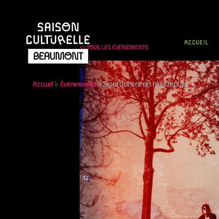
ACCUEIL
<< TOUS LES ÉVÈNEMENTS
♭
♭
Sourdurent en résidence
Accueil
Évènements