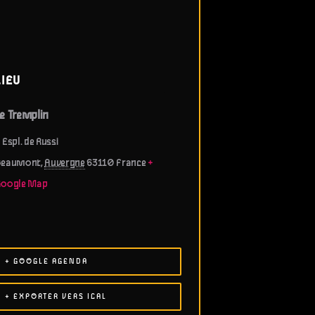
LIEU
e Tremplin
 Espl. de Russi
Beaumont
,
Auvergne
63110
France
+
Google Map
+ GOOGLE AGENDA
+ EXPORTER VERS ICAL