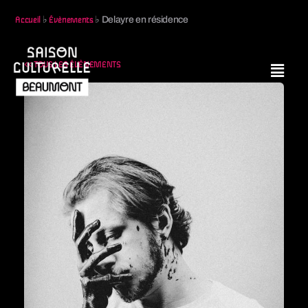
♭
♭
Delayre en résidence
Accueil
Évènements
<< TOUS LES ÉVÈNEMENTS