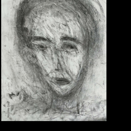
E
S
É
V
È
N
E
M
E
N
T