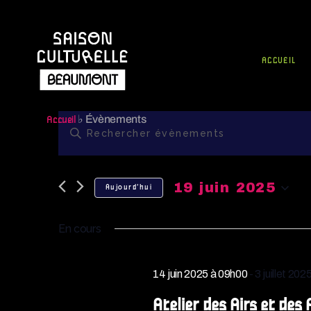
ACCUEIL
R
♭
Évènements
Accueil
S
a
E
i
19 juin 2025
Aujourd’hui
s
C
S
i
é
En cours
r
H
l
m
e
14 juin 2025 à 09h00
-
3 juillet 20
E
o
c
t
Atelier des Airs et des 
t