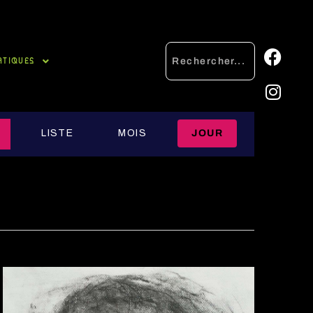
ATIQUES
N
A
LISTE
MOIS
JOUR
V
I
G
A
T
I
O
N
D
E
V
U